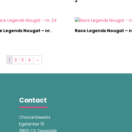
2
e Legends Nougat – nr.
Race Legends Nougat – nr
1
2
3
4
→
Contact
ChocanSweets
Egelantier 51
3892 CS Zeewolde