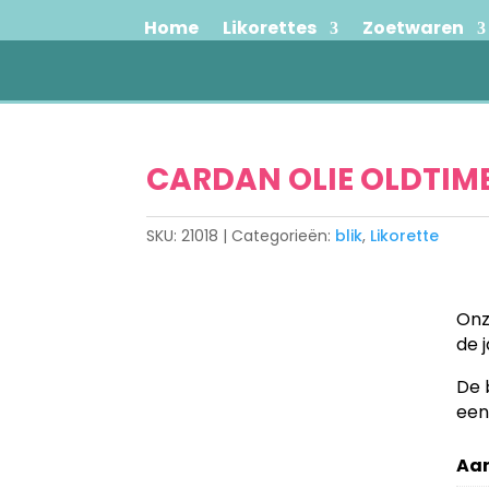
Home
Likorettes
Zoetwaren
CARDAN OLIE OLDTI
SKU:
21018
Categorieën:
blik
,
Likorette
Onz
de 
De 
een
Aan