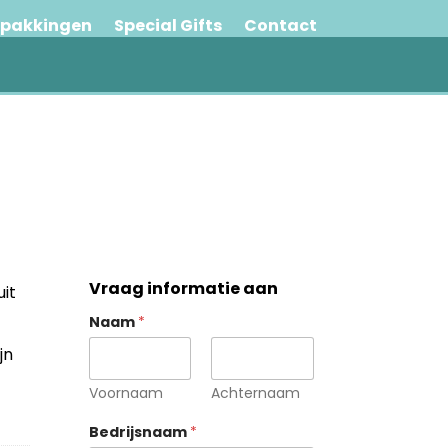
rpakkingen
Special Gifts
Contact
Vraag informatie aan
uit
Naam
*
jn
Voornaam
Achternaam
Bedrijsnaam
*