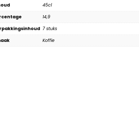
houd
45cl
rcentage
14,9
rpakkingsinhoud
7 stuks
aak
Koffie