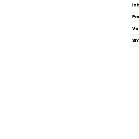
In
Pe
Ve
Sm