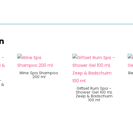
n
Wine Spa Shampoo
Be
200 ml
–
 &
l
Giftset Rum Spa –
Shower Gel 100 ml,
Zeep & Badschuim
100 ml