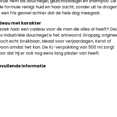
ruik hem als douchegel, gezichtswasgel én shampoo. De
de formule reinigt huid en haar zacht, zonder uit te drogen
t een fris gevoel achter dat de hele dag meegaat.
eau met karakter
zoek naar een cadeau voor de man die alles al heeft? De
ro industriële douchegel is het antwoord. Grappig, origine
toch echt bruikbaar, ideaal voor verjaardagen, Kerst of
oon omdat het kan. De XL-verpakking van 500 ml zorgt
oor dat hij er ook nog eens lang plezier van heeft.
vullende informatie