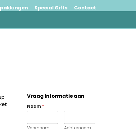
rpakkingen
Special Gifts
Contact
Vraag informatie aan
op.
iket
Naam
*
Voornaam
Achternaam