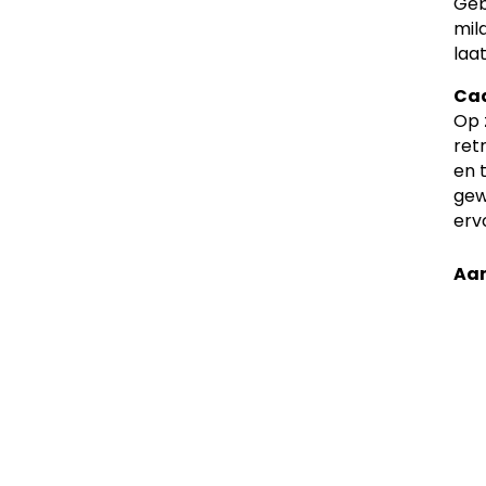
Geb
mil
laa
Cad
Op 
ret
en 
gew
erv
Aan