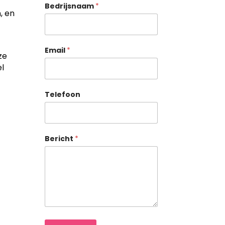
Bedrijsnaam
*
, en
Telefoon Email Naam
Email
*
ze
el
Telefoon
Bericht
*